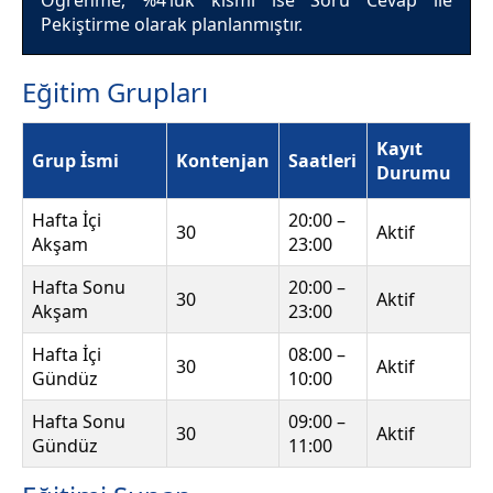
Öğrenme, %4’lük kısmı ise Soru Cevap ile
Pekiştirme olarak planlanmıştır.
Eğitim Grupları
Kayıt
Grup İsmi
Kontenjan
Saatleri
Durumu
Hafta İçi
20:00 –
30
Aktif
Akşam
23:00
Hafta Sonu
20:00 –
30
Aktif
Akşam
23:00
Hafta İçi
08:00 –
30
Aktif
Gündüz
10:00
Hafta Sonu
09:00 –
30
Aktif
Gündüz
11:00