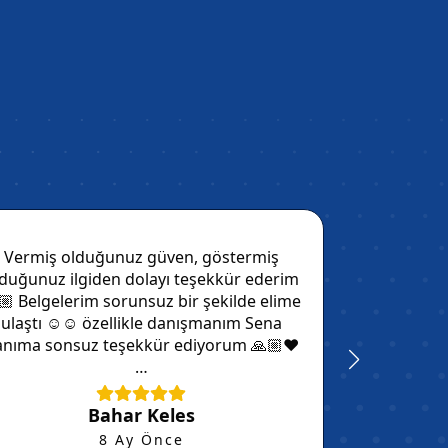
Vermiş olduğunuz güven, göstermiş
Valla yo
duğunuz ilgiden dolayı teşekkür ederim
ederim ha
🏼 Belgelerim sorunsuz bir şekilde elime
böyle bir
ulaştı ☺️☺️ özellikle danışmanım Sena
görüyorum
anıma sonsuz teşekkür ediyorum 🙏🏼❤️
hanıma 
…
verdi
sam
Bahar Keles
Ç
8 Ay Önce