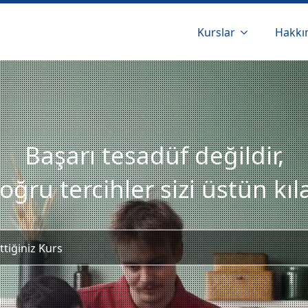
Kurslar
Hakkı
Başarı tesadüf değildir,
oğru tercihler sizi üstün kıla