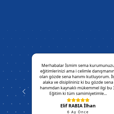
kaları çok
Merhabalar İsmim sema kurumunuz
elime ulaştı
eğitimlerinizi ama i celimle danışman
 tercih
olan gözde sena hanımı kutluyorum. İl
um 🙏 …
alaka ve disiplininiz ki bu gözde sena
hanımdan kaynaklı mükemmel ilgi bu 
Eğitim ki tüm samimiyetimle...
Elif RABIA İlhan
6 Ay Önce