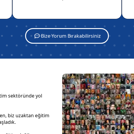
Bize Yorum Bırakabilirsiniz
ğitim sektöründe yol
en, biz uzaktan eğitim
aşladık.