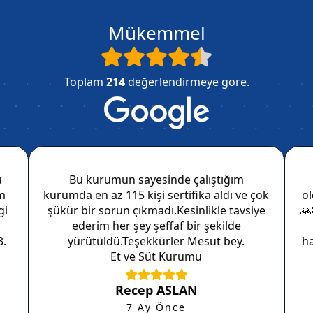
Mükemmel
Toplam
214
değerlendirmeye göre.
u
Bu kurumun sayesinde çalıştığım
ım
kurumda en az 115 kişi sertifika aldı ve çok
ol
gi
şükür bir sorun çıkmadı.Kesinlikle tavsiye
🙏
ederim her şey şeffaf bir şekilde
3.
yürütüldü.Teşekkürler Mesut bey.
h
Et ve Süt Kurumu
Recep ASLAN
7 Ay Önce