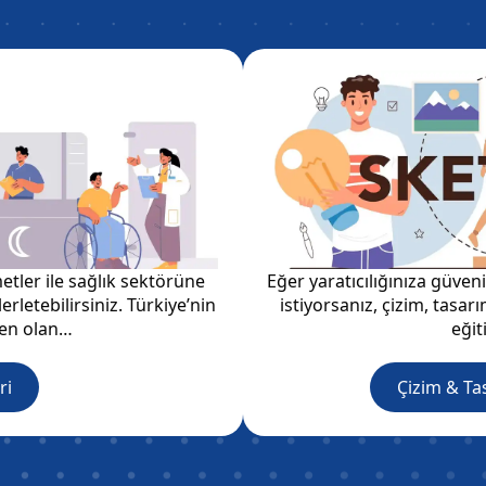
etler ile sağlık sektörüne
Eğer yaratıcılığınıza güveni
lerletebilirsiniz. Türkiye’nin
istiyorsanız, çizim, tasar
den olan…
eğit
ri
Çizim & Ta