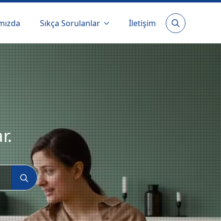
mızda
Sıkça Sorulanlar
İletişim
Search
for:
r.
Search
for: