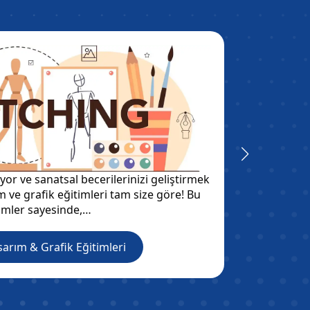
yor ve sanatsal becerilerinizi geliştirmek
Bilgisaya
ım ve grafik eğitimleri tam size göre! Bu
yazılım 
imler sayesinde,…
sarım & Grafik Eğitimleri