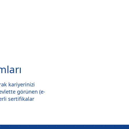
mları
ak kariyerinizi
devlette görünen (e-
li sertifikalar