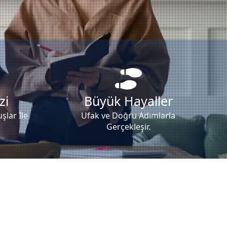
zi
Büyük Hayaller
şlar İle
Ufak ve Doğru Adımlarla
Gerçekleşir.