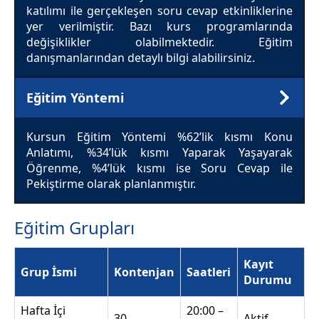
katılımı ile gerçekleşen soru cevap etkinliklerine
yer verilmiştir. Bazı kurs programlarında
değişiklikler olabilmektedir. Eğitim
danışmanlarından detaylı bilgi alabilirsiniz.
Eğitim Yöntemi
Kursun Eğitim Yöntemi %62’lik kısmı Konu
Anlatımı, %34’lük kısmı Yaparak Yaşayarak
Öğrenme, %4’lük kısmı ise Soru Cevap ile
Pekiştirme olarak planlanmıştır.
Eğitim Grupları
Kayıt
Grup İsmi
Kontenjan
Saatleri
Durumu
Hafta İçi
20:00 –
30
Aktif